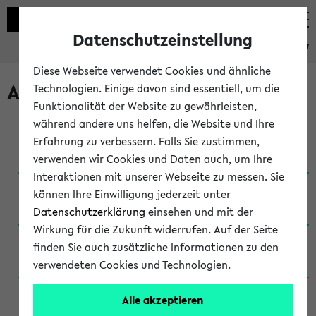
Datenschutzeinstellung
eKVV
Diese Webseite verwendet Cookies und ähnliche
Archivierte Studiengänge
Technologien. Einige davon sind essentiell, um die
Funktionalität der Website zu gewährleisten,
während andere uns helfen, die Website und Ihre
Anglistik: British and American Studies / B.A.
Erfahrung zu verbessern. Falls Sie zustimmen,
(Einschreibung bis WiSe 16/17)
verwenden wir Cookies und Daten auch, um Ihre
Interaktionen mit unserer Webseite zu messen. Sie
Anglistik: British and American Studies / B.A.
können Ihre Einwilligung jederzeit unter
(Einschreibung bis SoSe 2015)
Datenschutzerklärung
einsehen und mit der
Wirkung für die Zukunft widerrufen. Auf der Seite
Anglistik: British and American Studies / B.A.
finden Sie auch zusätzliche Informationen zu den
(Einschreibung bis SoSe 2013)
verwendeten Cookies und Technologien.
Anglistik: British and American Studies / Ba
Alle akzeptieren
(Einschreibung bis SoSe 2011)