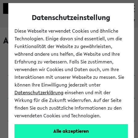
Datenschutzeinstellung
eKVV
Diese Webseite verwendet Cookies und ähnliche
Archivierte Studiengänge
Technologien. Einige davon sind essentiell, um die
Funktionalität der Website zu gewährleisten,
während andere uns helfen, die Website und Ihre
Anglistik: British and American Studies / B.A.
Erfahrung zu verbessern. Falls Sie zustimmen,
(Einschreibung bis WiSe 16/17)
verwenden wir Cookies und Daten auch, um Ihre
Interaktionen mit unserer Webseite zu messen. Sie
Anglistik: British and American Studies / B.A.
können Ihre Einwilligung jederzeit unter
(Einschreibung bis SoSe 2015)
Datenschutzerklärung
einsehen und mit der
Wirkung für die Zukunft widerrufen. Auf der Seite
Anglistik: British and American Studies / B.A.
finden Sie auch zusätzliche Informationen zu den
(Einschreibung bis SoSe 2013)
verwendeten Cookies und Technologien.
Anglistik: British and American Studies / Ba
Alle akzeptieren
(Einschreibung bis SoSe 2011)