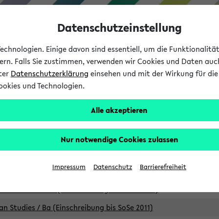
Datenschutzeinstellung
chnologien. Einige davon sind essentiell, um die Funktionalit
sern. Falls Sie zustimmen, verwenden wir Cookies und Daten auc
nter
Datenschutzerklärung
einsehen und mit der Wirkung für die 
ookies und Technologien.
Studium
Lehre
International
Alle akzeptieren
Studiengänge
Nur notwendige Cookies zulassen
an Studies / B.A. (Einschreibung bis WiSe 16/17)
Impressum
Datenschutz
Barrierefreiheit
an Studies / B.A. (Einschreibung bis SoSe 2015)
an Studies / B.A. (Einschreibung bis SoSe 2013)
an Studies / Ba (Einschreibung bis SoSe 2011)