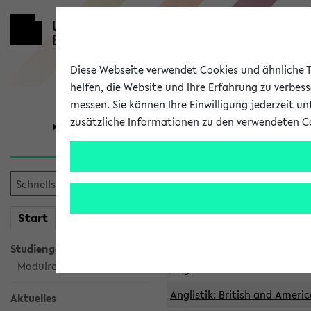
Diese Webseite verwendet Cookies und ähnliche Te
helfen, die Website und Ihre Erfahrung zu verbes
messen. Sie können Ihre Einwilligung jederzeit u
zusätzliche Informationen zu den verwendeten C
Universität
Forschung
Archivierte 
mein
Start
eKVV
Anglistik: British and Americ
Anglistik: British and Americ
Studiengangsauswahl
Modulrecherche
Anglistik: British and Americ
Anglistik: British and Americ
Aktuelles