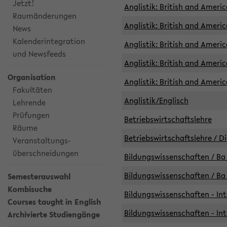
Jetzt!
Anglistik: British and Americ
Raumänderungen
Anglistik: British and Americ
News
Kalenderintegration
Anglistik: British and Americ
und Newsfeeds
Anglistik: British and Ameri
Organisation
Anglistik: British and Ameri
Fakultäten
Anglistik/Englisch
Lehrende
Prüfungen
Betriebswirtschaftslehre
Räume
Betriebswirtschaftslehre / D
Veranstaltungs-
überschneidungen
Bildungswissenschaften / Ba 
Bildungswissenschaften / Ba 
Semesterauswahl
Kombisuche
Bildungswissenschaften - Int
Courses taught in English
Bildungswissenschaften - Int
Archivierte Studiengänge