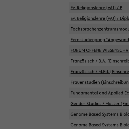
Ev. Religionslehre (wU) / P
Ev. Religionslehre (wU) / Dip
Fachsprachenzentrumsmodule 
Fernstudiengang "Angewand
FORUM OFFENE WISSENSCHA
Französisch / B.A. (Einschre
Französisch / M.Ed. (Einschr
Frauenstudien (Einschreibun
Fundamental and Applied Eco
Gender Studies / Master (Ein
Genome Based Systems Biolog
Genome Based Systems Biolog