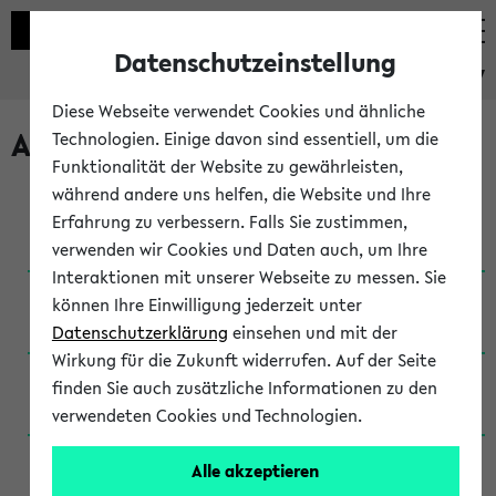
Datenschutzeinstellung
eKVV
Diese Webseite verwendet Cookies und ähnliche
Archivierte Studiengänge
Technologien. Einige davon sind essentiell, um die
Funktionalität der Website zu gewährleisten,
während andere uns helfen, die Website und Ihre
Anglistik: British and American Studies / B.A.
Erfahrung zu verbessern. Falls Sie zustimmen,
(Einschreibung bis WiSe 16/17)
verwenden wir Cookies und Daten auch, um Ihre
Interaktionen mit unserer Webseite zu messen. Sie
Anglistik: British and American Studies / B.A.
können Ihre Einwilligung jederzeit unter
(Einschreibung bis SoSe 2015)
Datenschutzerklärung
einsehen und mit der
Wirkung für die Zukunft widerrufen. Auf der Seite
Anglistik: British and American Studies / B.A.
finden Sie auch zusätzliche Informationen zu den
(Einschreibung bis SoSe 2013)
verwendeten Cookies und Technologien.
Anglistik: British and American Studies / Ba
Alle akzeptieren
(Einschreibung bis SoSe 2011)