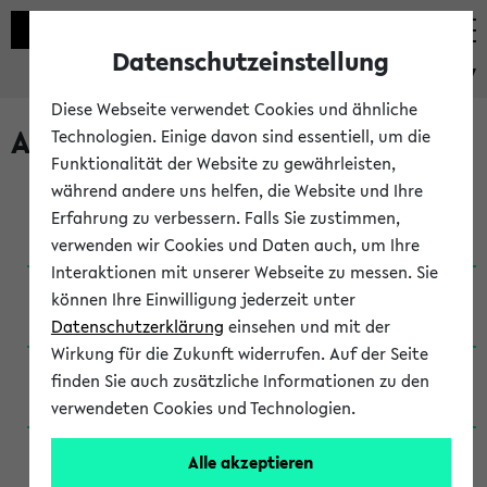
Datenschutzeinstellung
eKVV
Diese Webseite verwendet Cookies und ähnliche
Archivierte Studiengänge
Technologien. Einige davon sind essentiell, um die
Funktionalität der Website zu gewährleisten,
während andere uns helfen, die Website und Ihre
Anglistik: British and American Studies / B.A.
Erfahrung zu verbessern. Falls Sie zustimmen,
(Einschreibung bis WiSe 16/17)
verwenden wir Cookies und Daten auch, um Ihre
Interaktionen mit unserer Webseite zu messen. Sie
Anglistik: British and American Studies / B.A.
können Ihre Einwilligung jederzeit unter
(Einschreibung bis SoSe 2015)
Datenschutzerklärung
einsehen und mit der
Wirkung für die Zukunft widerrufen. Auf der Seite
Anglistik: British and American Studies / B.A.
finden Sie auch zusätzliche Informationen zu den
(Einschreibung bis SoSe 2013)
verwendeten Cookies und Technologien.
Anglistik: British and American Studies / Ba
Alle akzeptieren
(Einschreibung bis SoSe 2011)