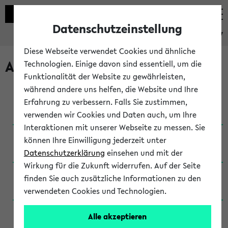
Datenschutzeinstellung
eKVV
Diese Webseite verwendet Cookies und ähnliche
Archivierte Studiengänge
Technologien. Einige davon sind essentiell, um die
Funktionalität der Website zu gewährleisten,
während andere uns helfen, die Website und Ihre
Anglistik: British and American Studies / B.A.
Erfahrung zu verbessern. Falls Sie zustimmen,
(Einschreibung bis WiSe 16/17)
verwenden wir Cookies und Daten auch, um Ihre
Interaktionen mit unserer Webseite zu messen. Sie
Anglistik: British and American Studies / B.A.
können Ihre Einwilligung jederzeit unter
(Einschreibung bis SoSe 2015)
Datenschutzerklärung
einsehen und mit der
Wirkung für die Zukunft widerrufen. Auf der Seite
Anglistik: British and American Studies / B.A.
finden Sie auch zusätzliche Informationen zu den
(Einschreibung bis SoSe 2013)
verwendeten Cookies und Technologien.
Anglistik: British and American Studies / Ba
Alle akzeptieren
(Einschreibung bis SoSe 2011)