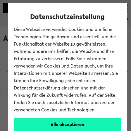
Datenschutzeinstellung
eKVV
Diese Webseite verwendet Cookies und ähnliche
Archivierte Studiengänge
Technologien. Einige davon sind essentiell, um die
Funktionalität der Website zu gewährleisten,
während andere uns helfen, die Website und Ihre
Anglistik: British and American Studies / B.A.
Erfahrung zu verbessern. Falls Sie zustimmen,
(Einschreibung bis WiSe 16/17)
verwenden wir Cookies und Daten auch, um Ihre
Interaktionen mit unserer Webseite zu messen. Sie
Anglistik: British and American Studies / B.A.
können Ihre Einwilligung jederzeit unter
(Einschreibung bis SoSe 2015)
Datenschutzerklärung
einsehen und mit der
Wirkung für die Zukunft widerrufen. Auf der Seite
Anglistik: British and American Studies / B.A.
finden Sie auch zusätzliche Informationen zu den
(Einschreibung bis SoSe 2013)
verwendeten Cookies und Technologien.
Anglistik: British and American Studies / Ba
Alle akzeptieren
(Einschreibung bis SoSe 2011)