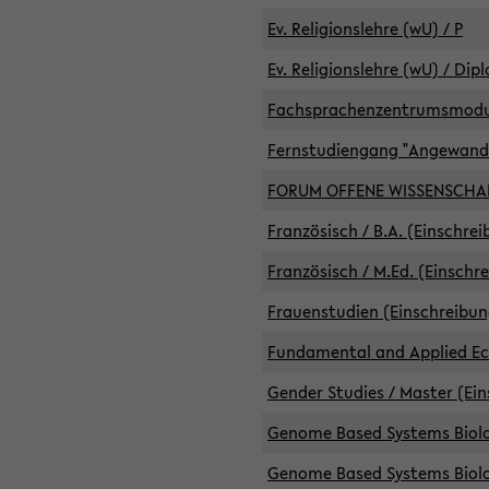
Ev. Religionslehre (wU) / P
Ev. Religionslehre (wU) / Dip
Fachsprachenzentrumsmodule 
Fernstudiengang "Angewand
FORUM OFFENE WISSENSCHA
Französisch / B.A. (Einschre
Französisch / M.Ed. (Einschr
Frauenstudien (Einschreibun
Fundamental and Applied Eco
Gender Studies / Master (Ein
Genome Based Systems Biolog
Genome Based Systems Biolog