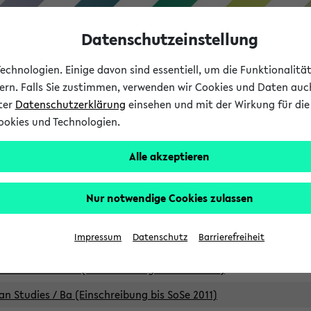
Datenschutzeinstellung
chnologien. Einige davon sind essentiell, um die Funktionalit
sern. Falls Sie zustimmen, verwenden wir Cookies und Daten auc
nter
Datenschutzerklärung
einsehen und mit der Wirkung für die 
ookies und Technologien.
Studium
Lehre
International
Alle akzeptieren
Studiengänge
Nur notwendige Cookies zulassen
an Studies / B.A. (Einschreibung bis WiSe 16/17)
Impressum
Datenschutz
Barrierefreiheit
an Studies / B.A. (Einschreibung bis SoSe 2015)
an Studies / B.A. (Einschreibung bis SoSe 2013)
an Studies / Ba (Einschreibung bis SoSe 2011)