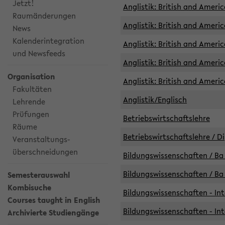
Jetzt!
Anglistik: British and Americ
Raumänderungen
Anglistik: British and Americ
News
Kalenderintegration
Anglistik: British and Americ
und Newsfeeds
Anglistik: British and Ameri
Organisation
Anglistik: British and Ameri
Fakultäten
Anglistik/Englisch
Lehrende
Prüfungen
Betriebswirtschaftslehre
Räume
Betriebswirtschaftslehre / D
Veranstaltungs-
überschneidungen
Bildungswissenschaften / Ba 
Bildungswissenschaften / Ba 
Semesterauswahl
Kombisuche
Bildungswissenschaften - Int
Courses taught in English
Bildungswissenschaften - Int
Archivierte Studiengänge