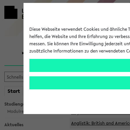
Diese Webseite verwendet Cookies und ähnliche Te
helfen, die Website und Ihre Erfahrung zu verbes
messen. Sie können Ihre Einwilligung jederzeit u
zusätzliche Informationen zu den verwendeten C
Universität
Forschung
Archivierte 
mein
Start
eKVV
Anglistik: British and Americ
Anglistik: British and Americ
Studiengangsauswahl
Modulrecherche
Anglistik: British and Americ
Anglistik: British and Americ
Aktuelles