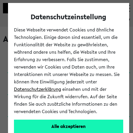
Datenschutzeinstellung
eKVV
Diese Webseite verwendet Cookies und ähnliche
Archivierte Studiengänge
Technologien. Einige davon sind essentiell, um die
Funktionalität der Website zu gewährleisten,
während andere uns helfen, die Website und Ihre
Anglistik: British and American Studies / B.A.
Erfahrung zu verbessern. Falls Sie zustimmen,
(Einschreibung bis WiSe 16/17)
verwenden wir Cookies und Daten auch, um Ihre
Interaktionen mit unserer Webseite zu messen. Sie
Anglistik: British and American Studies / B.A.
können Ihre Einwilligung jederzeit unter
(Einschreibung bis SoSe 2015)
Datenschutzerklärung
einsehen und mit der
Wirkung für die Zukunft widerrufen. Auf der Seite
Anglistik: British and American Studies / B.A.
finden Sie auch zusätzliche Informationen zu den
(Einschreibung bis SoSe 2013)
verwendeten Cookies und Technologien.
Anglistik: British and American Studies / Ba
Alle akzeptieren
(Einschreibung bis SoSe 2011)