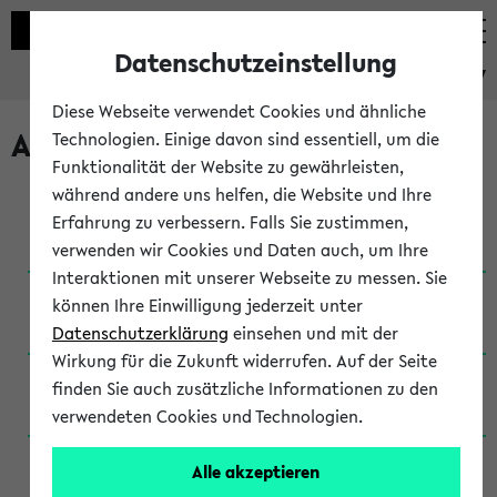
Datenschutzeinstellung
eKVV
Diese Webseite verwendet Cookies und ähnliche
Archivierte Studiengänge
Technologien. Einige davon sind essentiell, um die
Funktionalität der Website zu gewährleisten,
während andere uns helfen, die Website und Ihre
Anglistik: British and American Studies / B.A.
Erfahrung zu verbessern. Falls Sie zustimmen,
(Einschreibung bis WiSe 16/17)
verwenden wir Cookies und Daten auch, um Ihre
Interaktionen mit unserer Webseite zu messen. Sie
Anglistik: British and American Studies / B.A.
können Ihre Einwilligung jederzeit unter
(Einschreibung bis SoSe 2015)
Datenschutzerklärung
einsehen und mit der
Wirkung für die Zukunft widerrufen. Auf der Seite
Anglistik: British and American Studies / B.A.
finden Sie auch zusätzliche Informationen zu den
(Einschreibung bis SoSe 2013)
verwendeten Cookies und Technologien.
Anglistik: British and American Studies / Ba
Alle akzeptieren
(Einschreibung bis SoSe 2011)