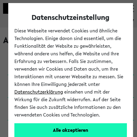
Datenschutzeinstellung
eKVV
Diese Webseite verwendet Cookies und ähnliche
Archivierte Studiengänge
Technologien. Einige davon sind essentiell, um die
Funktionalität der Website zu gewährleisten,
während andere uns helfen, die Website und Ihre
Anglistik: British and American Studies / B.A.
Erfahrung zu verbessern. Falls Sie zustimmen,
(Einschreibung bis WiSe 16/17)
verwenden wir Cookies und Daten auch, um Ihre
Interaktionen mit unserer Webseite zu messen. Sie
Anglistik: British and American Studies / B.A.
können Ihre Einwilligung jederzeit unter
(Einschreibung bis SoSe 2015)
Datenschutzerklärung
einsehen und mit der
Wirkung für die Zukunft widerrufen. Auf der Seite
Anglistik: British and American Studies / B.A.
finden Sie auch zusätzliche Informationen zu den
(Einschreibung bis SoSe 2013)
verwendeten Cookies und Technologien.
Anglistik: British and American Studies / Ba
Alle akzeptieren
(Einschreibung bis SoSe 2011)