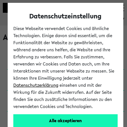
Datenschutzeinstellung
eKVV
Diese Webseite verwendet Cookies und ähnliche
Archivierte Studiengänge
Technologien. Einige davon sind essentiell, um die
Funktionalität der Website zu gewährleisten,
während andere uns helfen, die Website und Ihre
Anglistik: British and American Studies / B.A.
Erfahrung zu verbessern. Falls Sie zustimmen,
(Einschreibung bis WiSe 16/17)
verwenden wir Cookies und Daten auch, um Ihre
Interaktionen mit unserer Webseite zu messen. Sie
Anglistik: British and American Studies / B.A.
können Ihre Einwilligung jederzeit unter
(Einschreibung bis SoSe 2015)
Datenschutzerklärung
einsehen und mit der
Wirkung für die Zukunft widerrufen. Auf der Seite
Anglistik: British and American Studies / B.A.
finden Sie auch zusätzliche Informationen zu den
(Einschreibung bis SoSe 2013)
verwendeten Cookies und Technologien.
Anglistik: British and American Studies / Ba
Alle akzeptieren
(Einschreibung bis SoSe 2011)