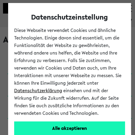
Datenschutzeinstellung
eKVV
Diese Webseite verwendet Cookies und ähnliche
Archivierte Studiengänge
Technologien. Einige davon sind essentiell, um die
Funktionalität der Website zu gewährleisten,
während andere uns helfen, die Website und Ihre
Anglistik: British and American Studies / B.A.
Erfahrung zu verbessern. Falls Sie zustimmen,
(Einschreibung bis WiSe 16/17)
verwenden wir Cookies und Daten auch, um Ihre
Interaktionen mit unserer Webseite zu messen. Sie
Anglistik: British and American Studies / B.A.
können Ihre Einwilligung jederzeit unter
(Einschreibung bis SoSe 2015)
Datenschutzerklärung
einsehen und mit der
Wirkung für die Zukunft widerrufen. Auf der Seite
Anglistik: British and American Studies / B.A.
finden Sie auch zusätzliche Informationen zu den
(Einschreibung bis SoSe 2013)
verwendeten Cookies und Technologien.
Anglistik: British and American Studies / Ba
Alle akzeptieren
(Einschreibung bis SoSe 2011)