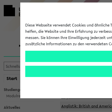
Diese Webseite verwendet Cookies und ähnliche Te
helfen, die Website und Ihre Erfahrung zu verbes
messen. Sie können Ihre Einwilligung jederzeit u
zusätzliche Informationen zu den verwendeten C
Universität
Forschung
Archivierte 
mein
Start
eKVV
Anglistik: British and Americ
Anglistik: British and Americ
Studiengangsauswahl
Modulrecherche
Anglistik: British and Americ
Anglistik: British and Americ
Aktuelles