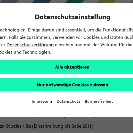
Datenschutzeinstellung
chnologien. Einige davon sind essentiell, um die Funktionalit
sern. Falls Sie zustimmen, verwenden wir Cookies und Daten auc
nter
Datenschutzerklärung
einsehen und mit der Wirkung für die 
ookies und Technologien.
Studium
Lehre
International
Alle akzeptieren
Studiengänge
Nur notwendige Cookies zulassen
an Studies / B.A. (Einschreibung bis WiSe 16/17)
Impressum
Datenschutz
Barrierefreiheit
an Studies / B.A. (Einschreibung bis SoSe 2015)
an Studies / B.A. (Einschreibung bis SoSe 2013)
an Studies / Ba (Einschreibung bis SoSe 2011)