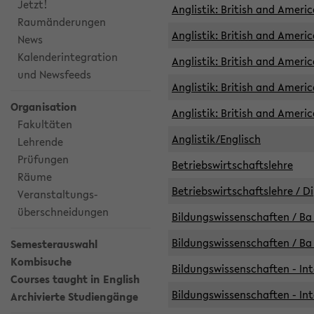
Jetzt!
Anglistik: British and Americ
Raumänderungen
Anglistik: British and Americ
News
Kalenderintegration
Anglistik: British and Americ
und Newsfeeds
Anglistik: British and Ameri
Organisation
Anglistik: British and Ameri
Fakultäten
Anglistik/Englisch
Lehrende
Prüfungen
Betriebswirtschaftslehre
Räume
Betriebswirtschaftslehre / D
Veranstaltungs-
überschneidungen
Bildungswissenschaften / Ba 
Bildungswissenschaften / Ba 
Semesterauswahl
Kombisuche
Bildungswissenschaften - Int
Courses taught in English
Bildungswissenschaften - Int
Archivierte Studiengänge