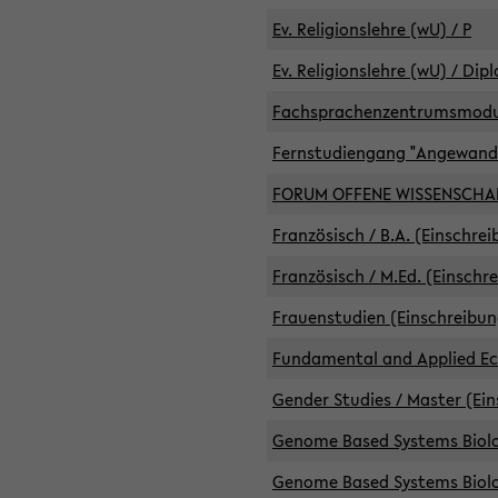
Ev. Religionslehre (wU) / P
Ev. Religionslehre (wU) / Dip
Fachsprachenzentrumsmodule 
Fernstudiengang "Angewand
FORUM OFFENE WISSENSCHA
Französisch / B.A. (Einschre
Französisch / M.Ed. (Einschr
Frauenstudien (Einschreibun
Fundamental and Applied Eco
Gender Studies / Master (Ein
Genome Based Systems Biolog
Genome Based Systems Biolog