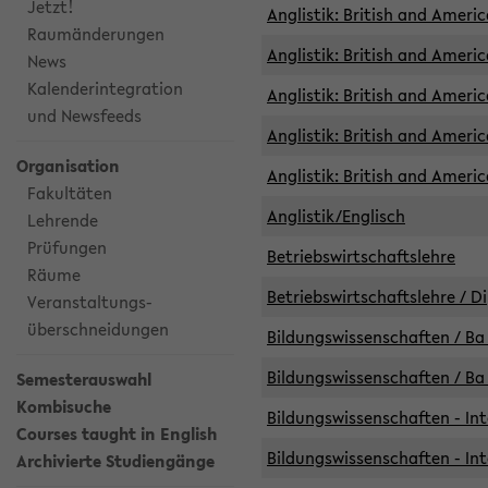
Jetzt!
Anglistik: British and Americ
Raumänderungen
Anglistik: British and Americ
News
Kalenderintegration
Anglistik: British and Americ
und Newsfeeds
Anglistik: British and Ameri
Organisation
Anglistik: British and Ameri
Fakultäten
Anglistik/Englisch
Lehrende
Prüfungen
Betriebswirtschaftslehre
Räume
Betriebswirtschaftslehre / D
Veranstaltungs-
überschneidungen
Bildungswissenschaften / Ba 
Bildungswissenschaften / Ba 
Semesterauswahl
Kombisuche
Bildungswissenschaften - Int
Courses taught in English
Bildungswissenschaften - Int
Archivierte Studiengänge