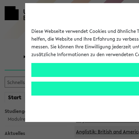
Diese Webseite verwendet Cookies und ähnliche Te
helfen, die Website und Ihre Erfahrung zu verbes
messen. Sie können Ihre Einwilligung jederzeit u
zusätzliche Informationen zu den verwendeten C
Universität
Forschung
Archivierte 
mein
Start
eKVV
Anglistik: British and Americ
Anglistik: British and Americ
Studiengangsauswahl
Modulrecherche
Anglistik: British and Americ
Anglistik: British and Americ
Aktuelles