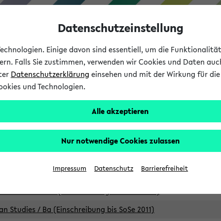
Datenschutzeinstellung
chnologien. Einige davon sind essentiell, um die Funktionalit
sern. Falls Sie zustimmen, verwenden wir Cookies und Daten auc
nter
Datenschutzerklärung
einsehen und mit der Wirkung für die 
ookies und Technologien.
Studium
Lehre
International
Alle akzeptieren
Studiengänge
Nur notwendige Cookies zulassen
an Studies / B.A. (Einschreibung bis WiSe 16/17)
Impressum
Datenschutz
Barrierefreiheit
an Studies / B.A. (Einschreibung bis SoSe 2015)
an Studies / B.A. (Einschreibung bis SoSe 2013)
an Studies / Ba (Einschreibung bis SoSe 2011)