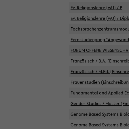
Ev. Religionslehre (wU) / P
Ev. Religionslehre (wU) / Dip
Fachsprachenzentrumsmodule 
Fernstudiengang "Angewand
FORUM OFFENE WISSENSCHA
Französisch / B.A. (Einschre
Französisch / M.Ed. (Einschr
Frauenstudien (Einschreibun
Fundamental and Applied Eco
Gender Studies / Master (Ein
Genome Based Systems Biolog
Genome Based Systems Biolog