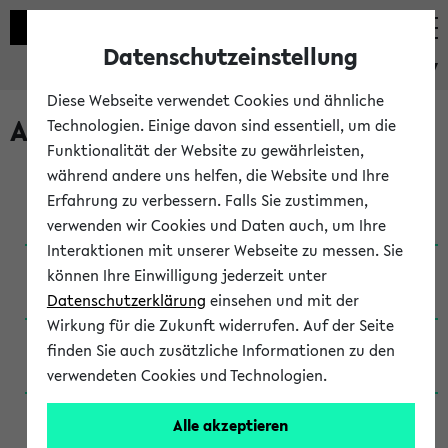
Datenschutzeinstellung
eKVV
Diese Webseite verwendet Cookies und ähnliche
Archivierte Studiengänge
Technologien. Einige davon sind essentiell, um die
Funktionalität der Website zu gewährleisten,
während andere uns helfen, die Website und Ihre
Anglistik: British and American Studies / B.A.
Erfahrung zu verbessern. Falls Sie zustimmen,
(Einschreibung bis WiSe 16/17)
verwenden wir Cookies und Daten auch, um Ihre
Interaktionen mit unserer Webseite zu messen. Sie
Anglistik: British and American Studies / B.A.
können Ihre Einwilligung jederzeit unter
(Einschreibung bis SoSe 2015)
Datenschutzerklärung
einsehen und mit der
Wirkung für die Zukunft widerrufen. Auf der Seite
Anglistik: British and American Studies / B.A.
finden Sie auch zusätzliche Informationen zu den
(Einschreibung bis SoSe 2013)
verwendeten Cookies und Technologien.
Anglistik: British and American Studies / Ba
Alle akzeptieren
(Einschreibung bis SoSe 2011)