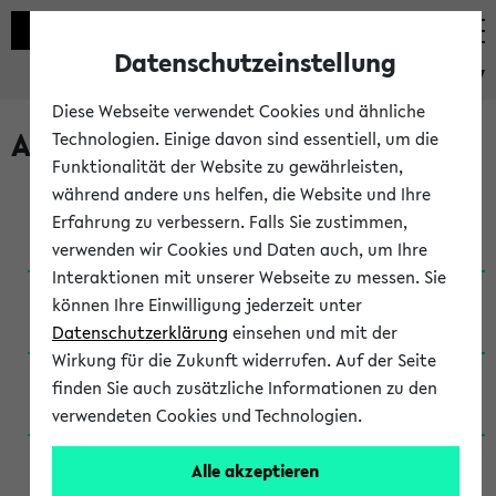
Datenschutzeinstellung
eKVV
Diese Webseite verwendet Cookies und ähnliche
Archivierte Studiengänge
Technologien. Einige davon sind essentiell, um die
Funktionalität der Website zu gewährleisten,
während andere uns helfen, die Website und Ihre
Anglistik: British and American Studies / B.A.
Erfahrung zu verbessern. Falls Sie zustimmen,
(Einschreibung bis WiSe 16/17)
verwenden wir Cookies und Daten auch, um Ihre
Interaktionen mit unserer Webseite zu messen. Sie
Anglistik: British and American Studies / B.A.
können Ihre Einwilligung jederzeit unter
(Einschreibung bis SoSe 2015)
Datenschutzerklärung
einsehen und mit der
Wirkung für die Zukunft widerrufen. Auf der Seite
Anglistik: British and American Studies / B.A.
finden Sie auch zusätzliche Informationen zu den
(Einschreibung bis SoSe 2013)
verwendeten Cookies und Technologien.
Anglistik: British and American Studies / Ba
Alle akzeptieren
(Einschreibung bis SoSe 2011)