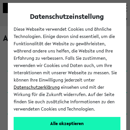
Datenschutzeinstellung
eKVV
Diese Webseite verwendet Cookies und ähnliche
Archivierte Studiengänge
Technologien. Einige davon sind essentiell, um die
Funktionalität der Website zu gewährleisten,
während andere uns helfen, die Website und Ihre
Anglistik: British and American Studies / B.A.
Erfahrung zu verbessern. Falls Sie zustimmen,
(Einschreibung bis WiSe 16/17)
verwenden wir Cookies und Daten auch, um Ihre
Interaktionen mit unserer Webseite zu messen. Sie
Anglistik: British and American Studies / B.A.
können Ihre Einwilligung jederzeit unter
(Einschreibung bis SoSe 2015)
Datenschutzerklärung
einsehen und mit der
Wirkung für die Zukunft widerrufen. Auf der Seite
Anglistik: British and American Studies / B.A.
finden Sie auch zusätzliche Informationen zu den
(Einschreibung bis SoSe 2013)
verwendeten Cookies und Technologien.
Anglistik: British and American Studies / Ba
Alle akzeptieren
(Einschreibung bis SoSe 2011)