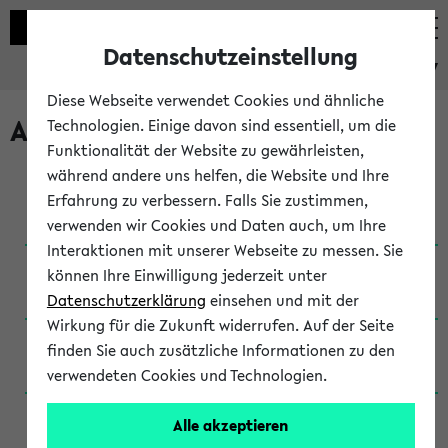
Datenschutzeinstellung
eKVV
Diese Webseite verwendet Cookies und ähnliche
Archivierte Studiengänge
Technologien. Einige davon sind essentiell, um die
Funktionalität der Website zu gewährleisten,
während andere uns helfen, die Website und Ihre
Anglistik: British and American Studies / B.A.
Erfahrung zu verbessern. Falls Sie zustimmen,
(Einschreibung bis WiSe 16/17)
verwenden wir Cookies und Daten auch, um Ihre
Interaktionen mit unserer Webseite zu messen. Sie
Anglistik: British and American Studies / B.A.
können Ihre Einwilligung jederzeit unter
(Einschreibung bis SoSe 2015)
Datenschutzerklärung
einsehen und mit der
Wirkung für die Zukunft widerrufen. Auf der Seite
Anglistik: British and American Studies / B.A.
finden Sie auch zusätzliche Informationen zu den
(Einschreibung bis SoSe 2013)
verwendeten Cookies und Technologien.
Anglistik: British and American Studies / Ba
Alle akzeptieren
(Einschreibung bis SoSe 2011)