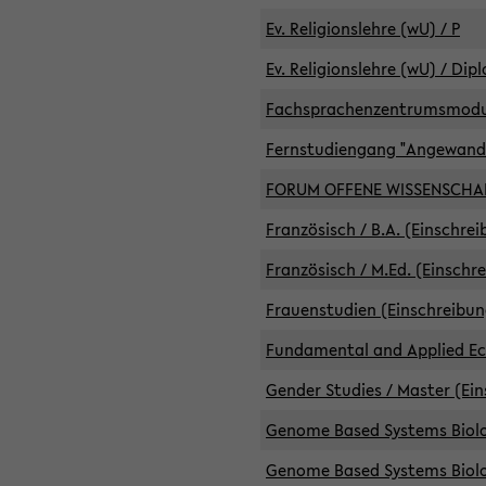
Ev. Religionslehre (wU) / P
Ev. Religionslehre (wU) / Dip
Fachsprachenzentrumsmodule 
Fernstudiengang "Angewand
FORUM OFFENE WISSENSCHA
Französisch / B.A. (Einschre
Französisch / M.Ed. (Einschr
Frauenstudien (Einschreibun
Fundamental and Applied Eco
Gender Studies / Master (Ein
Genome Based Systems Biolog
Genome Based Systems Biolog