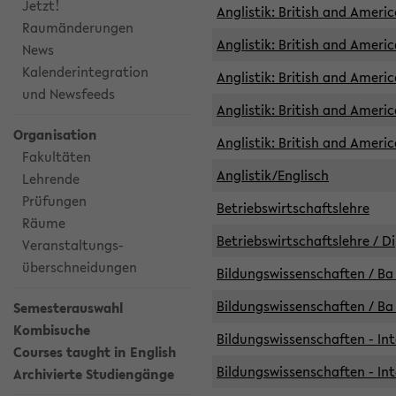
Jetzt!
Anglistik: British and Americ
Raumänderungen
Anglistik: British and Americ
News
Kalenderintegration
Anglistik: British and Americ
und Newsfeeds
Anglistik: British and Ameri
Organisation
Anglistik: British and Ameri
Fakultäten
Anglistik/Englisch
Lehrende
Prüfungen
Betriebswirtschaftslehre
Räume
Betriebswirtschaftslehre / D
Veranstaltungs-
überschneidungen
Bildungswissenschaften / Ba 
Bildungswissenschaften / Ba 
Semesterauswahl
Kombisuche
Bildungswissenschaften - Int
Courses taught in English
Bildungswissenschaften - Int
Archivierte Studiengänge