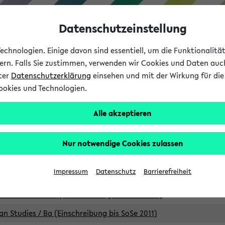
Datenschutzeinstellung
chnologien. Einige davon sind essentiell, um die Funktionalit
sern. Falls Sie zustimmen, verwenden wir Cookies und Daten auc
nter
Datenschutzerklärung
einsehen und mit der Wirkung für die 
ookies und Technologien.
Studium
Lehre
International
Alle akzeptieren
Studiengänge
Nur notwendige Cookies zulassen
an Studies / B.A. (Einschreibung bis WiSe 16/17)
Impressum
Datenschutz
Barrierefreiheit
an Studies / B.A. (Einschreibung bis SoSe 2015)
an Studies / B.A. (Einschreibung bis SoSe 2013)
an Studies / Ba (Einschreibung bis SoSe 2011)