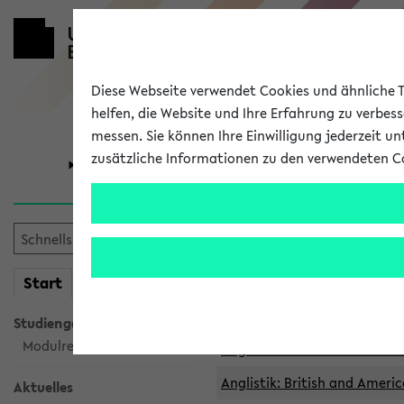
Diese Webseite verwendet Cookies und ähnliche Te
helfen, die Website und Ihre Erfahrung zu verbes
messen. Sie können Ihre Einwilligung jederzeit u
zusätzliche Informationen zu den verwendeten C
Universität
Forschung
Archivierte 
mein
Start
eKVV
Anglistik: British and Americ
Anglistik: British and Americ
Studiengangsauswahl
Modulrecherche
Anglistik: British and Americ
Anglistik: British and Americ
Aktuelles