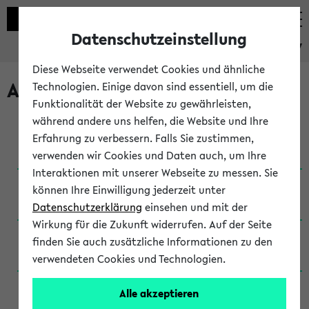
Datenschutzeinstellung
eKVV
Diese Webseite verwendet Cookies und ähnliche
Archivierte Studiengänge
Technologien. Einige davon sind essentiell, um die
Funktionalität der Website zu gewährleisten,
während andere uns helfen, die Website und Ihre
Anglistik: British and American Studies / B.A.
Erfahrung zu verbessern. Falls Sie zustimmen,
(Einschreibung bis WiSe 16/17)
verwenden wir Cookies und Daten auch, um Ihre
Interaktionen mit unserer Webseite zu messen. Sie
Anglistik: British and American Studies / B.A.
können Ihre Einwilligung jederzeit unter
(Einschreibung bis SoSe 2015)
Datenschutzerklärung
einsehen und mit der
Wirkung für die Zukunft widerrufen. Auf der Seite
Anglistik: British and American Studies / B.A.
finden Sie auch zusätzliche Informationen zu den
(Einschreibung bis SoSe 2013)
verwendeten Cookies und Technologien.
Anglistik: British and American Studies / Ba
Alle akzeptieren
(Einschreibung bis SoSe 2011)