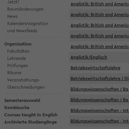
Jetzt!
Anglistik: British and Americ
Raumänderungen
Anglistik: British and Americ
News
Kalenderintegration
Anglistik: British and Americ
und Newsfeeds
Anglistik: British and Ameri
Organisation
Anglistik: British and Ameri
Fakultäten
Anglistik/Englisch
Lehrende
Prüfungen
Betriebswirtschaftslehre
Räume
Betriebswirtschaftslehre / D
Veranstaltungs-
überschneidungen
Bildungswissenschaften / Ba 
Bildungswissenschaften / Ba 
Semesterauswahl
Kombisuche
Bildungswissenschaften - Int
Courses taught in English
Bildungswissenschaften - Int
Archivierte Studiengänge