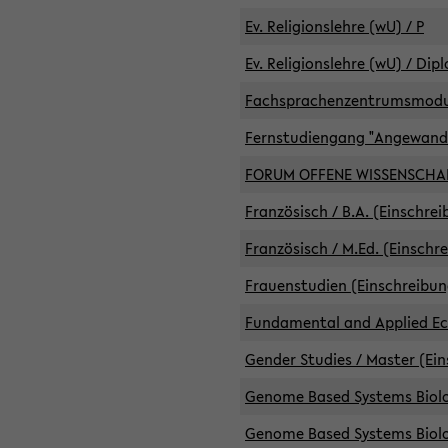
Ev. Religionslehre (wU) / P
Ev. Religionslehre (wU) / Dip
Fachsprachenzentrumsmodule 
Fernstudiengang "Angewand
FORUM OFFENE WISSENSCHA
Französisch / B.A. (Einschre
Französisch / M.Ed. (Einschr
Frauenstudien (Einschreibun
Fundamental and Applied Eco
Gender Studies / Master (Ein
Genome Based Systems Biolog
Genome Based Systems Biolog