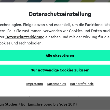
Datenschutzeinstellung
chnologien. Einige davon sind essentiell, um die Funktionalit
sern. Falls Sie zustimmen, verwenden wir Cookies und Daten auc
nter
Datenschutzerklärung
einsehen und mit der Wirkung für die 
ookies und Technologien.
Studium
Lehre
International
Alle akzeptieren
Studiengänge
Nur notwendige Cookies zulassen
an Studies / B.A. (Einschreibung bis WiSe 16/17)
Impressum
Datenschutz
Barrierefreiheit
an Studies / B.A. (Einschreibung bis SoSe 2015)
an Studies / B.A. (Einschreibung bis SoSe 2013)
an Studies / Ba (Einschreibung bis SoSe 2011)