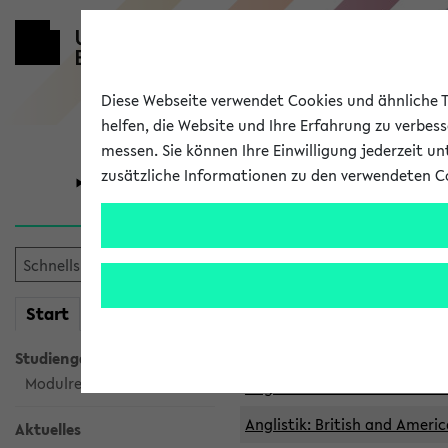
Diese Webseite verwendet Cookies und ähnliche Te
helfen, die Website und Ihre Erfahrung zu verbes
messen. Sie können Ihre Einwilligung jederzeit u
zusätzliche Informationen zu den verwendeten C
Universität
Forschung
Archivierte 
mein
Start
eKVV
Anglistik: British and Americ
Anglistik: British and Americ
Studiengangsauswahl
Modulrecherche
Anglistik: British and Americ
Anglistik: British and Americ
Aktuelles