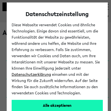
Datenschutzeinstellung
eKVV
Diese Webseite verwendet Cookies und ähnliche
Archivierte Studiengänge
Technologien. Einige davon sind essentiell, um die
Funktionalität der Website zu gewährleisten,
während andere uns helfen, die Website und Ihre
Anglistik: British and American Studies / B.A.
Erfahrung zu verbessern. Falls Sie zustimmen,
(Einschreibung bis WiSe 16/17)
verwenden wir Cookies und Daten auch, um Ihre
Interaktionen mit unserer Webseite zu messen. Sie
Anglistik: British and American Studies / B.A.
können Ihre Einwilligung jederzeit unter
(Einschreibung bis SoSe 2015)
Datenschutzerklärung
einsehen und mit der
Wirkung für die Zukunft widerrufen. Auf der Seite
Anglistik: British and American Studies / B.A.
finden Sie auch zusätzliche Informationen zu den
(Einschreibung bis SoSe 2013)
verwendeten Cookies und Technologien.
Anglistik: British and American Studies / Ba
Alle akzeptieren
(Einschreibung bis SoSe 2011)