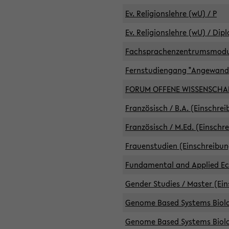
Ev. Religionslehre (wU) / P
Ev. Religionslehre (wU) / Dip
Fachsprachenzentrumsmodule 
Fernstudiengang "Angewand
FORUM OFFENE WISSENSCHA
Französisch / B.A. (Einschre
Französisch / M.Ed. (Einschr
Frauenstudien (Einschreibun
Fundamental and Applied Eco
Gender Studies / Master (Ein
Genome Based Systems Biolog
Genome Based Systems Biolog