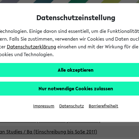
Datenschutzeinstellung
chnologien. Einige davon sind essentiell, um die Funktionalit
sern. Falls Sie zustimmen, verwenden wir Cookies und Daten auc
nter
Datenschutzerklärung
einsehen und mit der Wirkung für die 
ookies und Technologien.
Studium
Lehre
International
Alle akzeptieren
Studiengänge
Nur notwendige Cookies zulassen
an Studies / B.A. (Einschreibung bis WiSe 16/17)
Impressum
Datenschutz
Barrierefreiheit
an Studies / B.A. (Einschreibung bis SoSe 2015)
an Studies / B.A. (Einschreibung bis SoSe 2013)
an Studies / Ba (Einschreibung bis SoSe 2011)