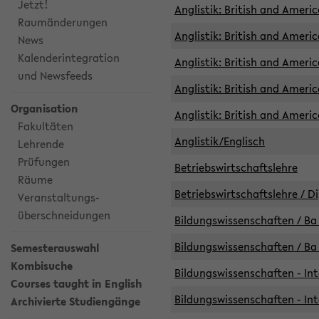
Jetzt!
Anglistik: British and Americ
Raumänderungen
Anglistik: British and Americ
News
Kalenderintegration
Anglistik: British and Americ
und Newsfeeds
Anglistik: British and Ameri
Organisation
Anglistik: British and Ameri
Fakultäten
Anglistik/Englisch
Lehrende
Prüfungen
Betriebswirtschaftslehre
Räume
Betriebswirtschaftslehre / D
Veranstaltungs-
überschneidungen
Bildungswissenschaften / Ba 
Bildungswissenschaften / Ba 
Semesterauswahl
Kombisuche
Bildungswissenschaften - Int
Courses taught in English
Bildungswissenschaften - Int
Archivierte Studiengänge