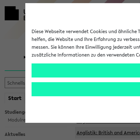
Diese Webseite verwendet Cookies und ähnliche Te
helfen, die Website und Ihre Erfahrung zu verbes
messen. Sie können Ihre Einwilligung jederzeit u
zusätzliche Informationen zu den verwendeten C
Universität
Forschung
Archivierte 
mein
Start
eKVV
Anglistik: British and Americ
Anglistik: British and Americ
Studiengangsauswahl
Modulrecherche
Anglistik: British and Americ
Anglistik: British and Americ
Aktuelles