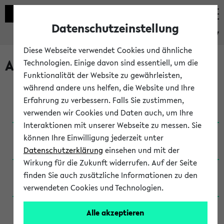
Datenschutzeinstellung
eKVV
Diese Webseite verwendet Cookies und ähnliche
Archivierte Studiengänge
Technologien. Einige davon sind essentiell, um die
Funktionalität der Website zu gewährleisten,
während andere uns helfen, die Website und Ihre
Anglistik: British and American Studies / B.A.
Erfahrung zu verbessern. Falls Sie zustimmen,
(Einschreibung bis WiSe 16/17)
verwenden wir Cookies und Daten auch, um Ihre
Interaktionen mit unserer Webseite zu messen. Sie
Anglistik: British and American Studies / B.A.
können Ihre Einwilligung jederzeit unter
(Einschreibung bis SoSe 2015)
Datenschutzerklärung
einsehen und mit der
Wirkung für die Zukunft widerrufen. Auf der Seite
Anglistik: British and American Studies / B.A.
finden Sie auch zusätzliche Informationen zu den
(Einschreibung bis SoSe 2013)
verwendeten Cookies und Technologien.
Anglistik: British and American Studies / Ba
Alle akzeptieren
(Einschreibung bis SoSe 2011)