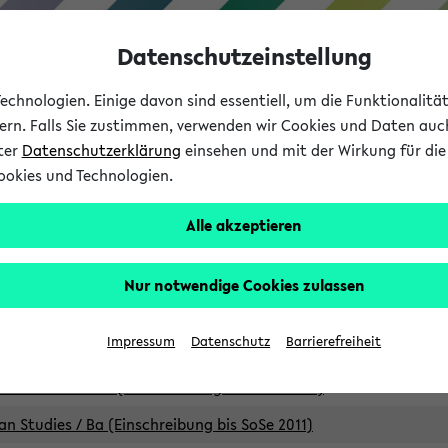
Datenschutzeinstellung
chnologien. Einige davon sind essentiell, um die Funktionalit
sern. Falls Sie zustimmen, verwenden wir Cookies und Daten auc
nter
Datenschutzerklärung
einsehen und mit der Wirkung für die 
ookies und Technologien.
Studium
Lehre
International
Alle akzeptieren
Studiengänge
Nur notwendige Cookies zulassen
an Studies / B.A. (Einschreibung bis WiSe 16/17)
Impressum
Datenschutz
Barrierefreiheit
an Studies / B.A. (Einschreibung bis SoSe 2015)
an Studies / B.A. (Einschreibung bis SoSe 2013)
an Studies / Ba (Einschreibung bis SoSe 2011)