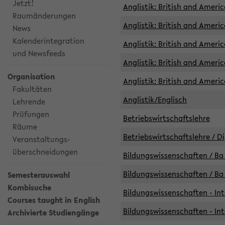
Jetzt!
Anglistik: British and Americ
Raumänderungen
Anglistik: British and Americ
News
Kalenderintegration
Anglistik: British and Americ
und Newsfeeds
Anglistik: British and Ameri
Organisation
Anglistik: British and Ameri
Fakultäten
Anglistik/Englisch
Lehrende
Prüfungen
Betriebswirtschaftslehre
Räume
Betriebswirtschaftslehre / D
Veranstaltungs-
überschneidungen
Bildungswissenschaften / Ba 
Bildungswissenschaften / Ba 
Semesterauswahl
Kombisuche
Bildungswissenschaften - Int
Courses taught in English
Bildungswissenschaften - Int
Archivierte Studiengänge