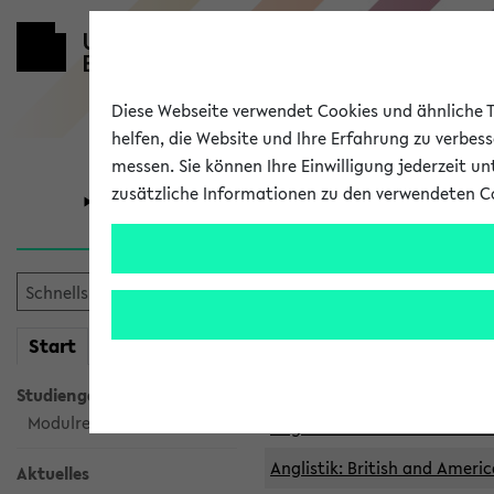
Diese Webseite verwendet Cookies und ähnliche Te
helfen, die Website und Ihre Erfahrung zu verbes
messen. Sie können Ihre Einwilligung jederzeit u
zusätzliche Informationen zu den verwendeten C
Universität
Forschung
Archivierte 
mein
Start
eKVV
Anglistik: British and Americ
Anglistik: British and Americ
Studiengangsauswahl
Modulrecherche
Anglistik: British and Americ
Anglistik: British and Americ
Aktuelles