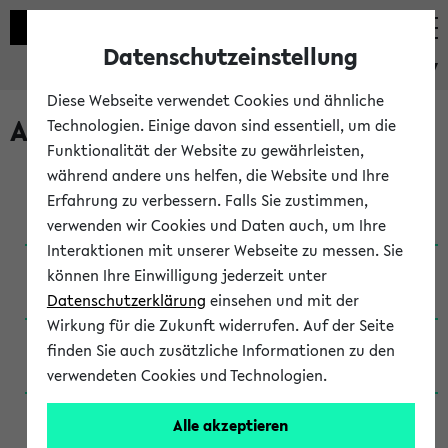
Datenschutzeinstellung
eKVV
Diese Webseite verwendet Cookies und ähnliche
Archivierte Studiengänge
Technologien. Einige davon sind essentiell, um die
Funktionalität der Website zu gewährleisten,
während andere uns helfen, die Website und Ihre
Anglistik: British and American Studies / B.A.
Erfahrung zu verbessern. Falls Sie zustimmen,
(Einschreibung bis WiSe 16/17)
verwenden wir Cookies und Daten auch, um Ihre
Interaktionen mit unserer Webseite zu messen. Sie
Anglistik: British and American Studies / B.A.
können Ihre Einwilligung jederzeit unter
(Einschreibung bis SoSe 2015)
Datenschutzerklärung
einsehen und mit der
Wirkung für die Zukunft widerrufen. Auf der Seite
Anglistik: British and American Studies / B.A.
finden Sie auch zusätzliche Informationen zu den
(Einschreibung bis SoSe 2013)
verwendeten Cookies und Technologien.
Anglistik: British and American Studies / Ba
Alle akzeptieren
(Einschreibung bis SoSe 2011)