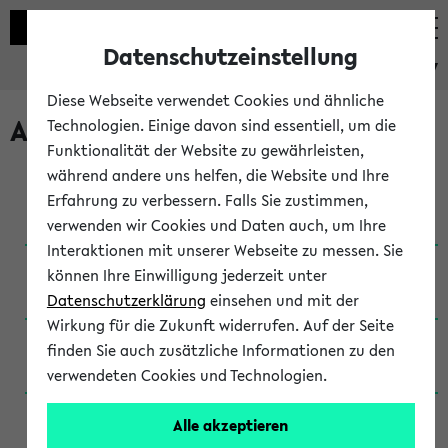
Datenschutzeinstellung
eKVV
Diese Webseite verwendet Cookies und ähnliche
Archivierte Studiengänge
Technologien. Einige davon sind essentiell, um die
Funktionalität der Website zu gewährleisten,
während andere uns helfen, die Website und Ihre
Anglistik: British and American Studies / B.A.
Erfahrung zu verbessern. Falls Sie zustimmen,
(Einschreibung bis WiSe 16/17)
verwenden wir Cookies und Daten auch, um Ihre
Interaktionen mit unserer Webseite zu messen. Sie
Anglistik: British and American Studies / B.A.
können Ihre Einwilligung jederzeit unter
(Einschreibung bis SoSe 2015)
Datenschutzerklärung
einsehen und mit der
Wirkung für die Zukunft widerrufen. Auf der Seite
Anglistik: British and American Studies / B.A.
finden Sie auch zusätzliche Informationen zu den
(Einschreibung bis SoSe 2013)
verwendeten Cookies und Technologien.
Anglistik: British and American Studies / Ba
Alle akzeptieren
(Einschreibung bis SoSe 2011)