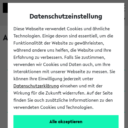
Datenschutzeinstellung
eKVV
Diese Webseite verwendet Cookies und ähnliche
Archivierte Studiengänge
Technologien. Einige davon sind essentiell, um die
Funktionalität der Website zu gewährleisten,
während andere uns helfen, die Website und Ihre
Anglistik: British and American Studies / B.A.
Erfahrung zu verbessern. Falls Sie zustimmen,
(Einschreibung bis WiSe 16/17)
verwenden wir Cookies und Daten auch, um Ihre
Interaktionen mit unserer Webseite zu messen. Sie
Anglistik: British and American Studies / B.A.
können Ihre Einwilligung jederzeit unter
(Einschreibung bis SoSe 2015)
Datenschutzerklärung
einsehen und mit der
Wirkung für die Zukunft widerrufen. Auf der Seite
Anglistik: British and American Studies / B.A.
finden Sie auch zusätzliche Informationen zu den
(Einschreibung bis SoSe 2013)
verwendeten Cookies und Technologien.
Anglistik: British and American Studies / Ba
Alle akzeptieren
(Einschreibung bis SoSe 2011)