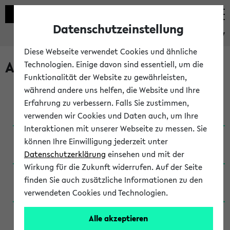
Datenschutzeinstellung
eKVV
Diese Webseite verwendet Cookies und ähnliche
Archivierte Studiengänge
Technologien. Einige davon sind essentiell, um die
Funktionalität der Website zu gewährleisten,
während andere uns helfen, die Website und Ihre
Anglistik: British and American Studies / B.A.
Erfahrung zu verbessern. Falls Sie zustimmen,
(Einschreibung bis WiSe 16/17)
verwenden wir Cookies und Daten auch, um Ihre
Interaktionen mit unserer Webseite zu messen. Sie
Anglistik: British and American Studies / B.A.
können Ihre Einwilligung jederzeit unter
(Einschreibung bis SoSe 2015)
Datenschutzerklärung
einsehen und mit der
Wirkung für die Zukunft widerrufen. Auf der Seite
Anglistik: British and American Studies / B.A.
finden Sie auch zusätzliche Informationen zu den
(Einschreibung bis SoSe 2013)
verwendeten Cookies und Technologien.
Anglistik: British and American Studies / Ba
Alle akzeptieren
(Einschreibung bis SoSe 2011)