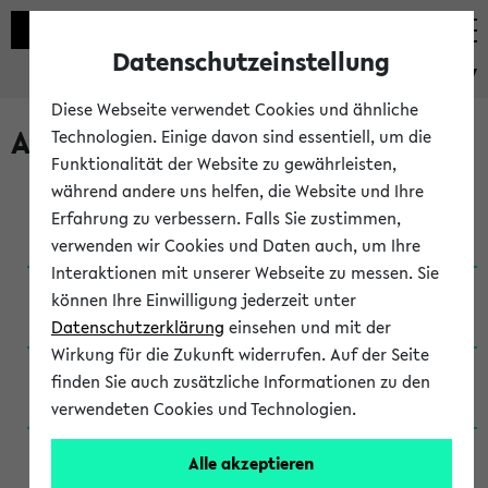
Datenschutzeinstellung
eKVV
Diese Webseite verwendet Cookies und ähnliche
Archivierte Studiengänge
Technologien. Einige davon sind essentiell, um die
Funktionalität der Website zu gewährleisten,
während andere uns helfen, die Website und Ihre
Anglistik: British and American Studies / B.A.
Erfahrung zu verbessern. Falls Sie zustimmen,
(Einschreibung bis WiSe 16/17)
verwenden wir Cookies und Daten auch, um Ihre
Interaktionen mit unserer Webseite zu messen. Sie
Anglistik: British and American Studies / B.A.
können Ihre Einwilligung jederzeit unter
(Einschreibung bis SoSe 2015)
Datenschutzerklärung
einsehen und mit der
Wirkung für die Zukunft widerrufen. Auf der Seite
Anglistik: British and American Studies / B.A.
finden Sie auch zusätzliche Informationen zu den
(Einschreibung bis SoSe 2013)
verwendeten Cookies und Technologien.
Anglistik: British and American Studies / Ba
Alle akzeptieren
(Einschreibung bis SoSe 2011)