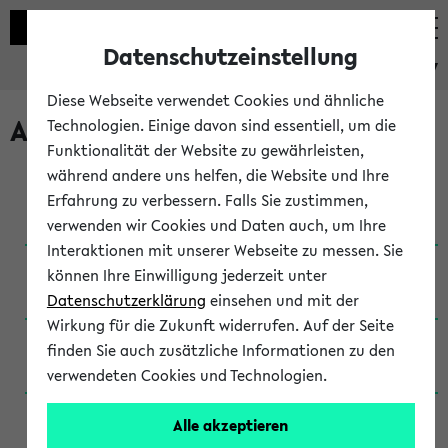
Datenschutzeinstellung
eKVV
Diese Webseite verwendet Cookies und ähnliche
Archivierte Studiengänge
Technologien. Einige davon sind essentiell, um die
Funktionalität der Website zu gewährleisten,
während andere uns helfen, die Website und Ihre
Anglistik: British and American Studies / B.A.
Erfahrung zu verbessern. Falls Sie zustimmen,
(Einschreibung bis WiSe 16/17)
verwenden wir Cookies und Daten auch, um Ihre
Interaktionen mit unserer Webseite zu messen. Sie
Anglistik: British and American Studies / B.A.
können Ihre Einwilligung jederzeit unter
(Einschreibung bis SoSe 2015)
Datenschutzerklärung
einsehen und mit der
Wirkung für die Zukunft widerrufen. Auf der Seite
Anglistik: British and American Studies / B.A.
finden Sie auch zusätzliche Informationen zu den
(Einschreibung bis SoSe 2013)
verwendeten Cookies und Technologien.
Anglistik: British and American Studies / Ba
Alle akzeptieren
(Einschreibung bis SoSe 2011)