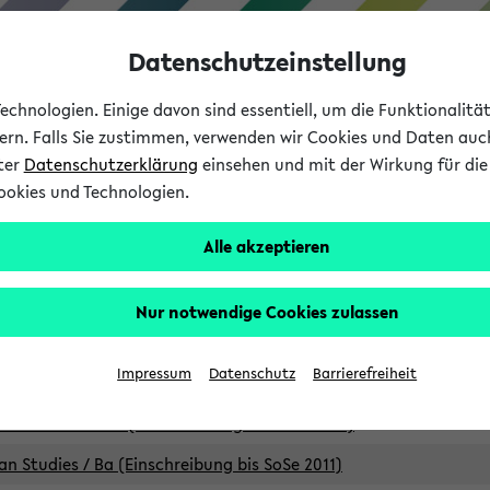
Datenschutzeinstellung
chnologien. Einige davon sind essentiell, um die Funktionalit
sern. Falls Sie zustimmen, verwenden wir Cookies und Daten auc
nter
Datenschutzerklärung
einsehen und mit der Wirkung für die 
ookies und Technologien.
Studium
Lehre
International
Alle akzeptieren
Studiengänge
Nur notwendige Cookies zulassen
an Studies / B.A. (Einschreibung bis WiSe 16/17)
Impressum
Datenschutz
Barrierefreiheit
an Studies / B.A. (Einschreibung bis SoSe 2015)
an Studies / B.A. (Einschreibung bis SoSe 2013)
an Studies / Ba (Einschreibung bis SoSe 2011)