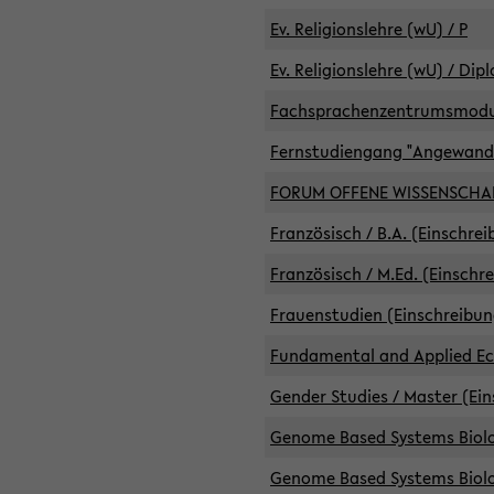
Ev. Religionslehre (wU) / P
Ev. Religionslehre (wU) / Dip
Fachsprachenzentrumsmodule 
Fernstudiengang "Angewand
FORUM OFFENE WISSENSCHA
Französisch / B.A. (Einschre
Französisch / M.Ed. (Einschr
Frauenstudien (Einschreibun
Fundamental and Applied Eco
Gender Studies / Master (Ein
Genome Based Systems Biolog
Genome Based Systems Biolog