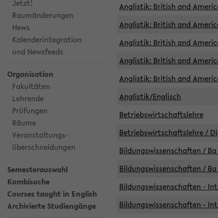
Jetzt!
Anglistik: British and Americ
Raumänderungen
Anglistik: British and Americ
News
Kalenderintegration
Anglistik: British and Americ
und Newsfeeds
Anglistik: British and Ameri
Organisation
Anglistik: British and Ameri
Fakultäten
Anglistik/Englisch
Lehrende
Prüfungen
Betriebswirtschaftslehre
Räume
Betriebswirtschaftslehre / D
Veranstaltungs-
überschneidungen
Bildungswissenschaften / Ba 
Bildungswissenschaften / Ba 
Semesterauswahl
Kombisuche
Bildungswissenschaften - Int
Courses taught in English
Bildungswissenschaften - Int
Archivierte Studiengänge