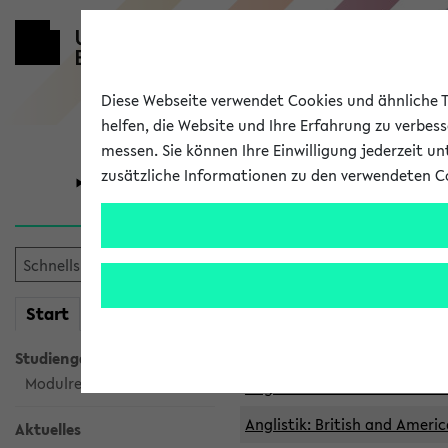
Diese Webseite verwendet Cookies und ähnliche Te
helfen, die Website und Ihre Erfahrung zu verbes
messen. Sie können Ihre Einwilligung jederzeit u
zusätzliche Informationen zu den verwendeten C
Universität
Forschung
Archivierte 
mein
Start
eKVV
Anglistik: British and Americ
Anglistik: British and Americ
Studiengangsauswahl
Modulrecherche
Anglistik: British and Americ
Anglistik: British and Americ
Aktuelles