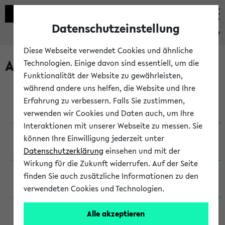
Datenschutzeinstellung
eKVV
Diese Webseite verwendet Cookies und ähnliche
Archivierte Studiengänge
Technologien. Einige davon sind essentiell, um die
Funktionalität der Website zu gewährleisten,
während andere uns helfen, die Website und Ihre
Anglistik: British and American Studies / B.A.
Erfahrung zu verbessern. Falls Sie zustimmen,
(Einschreibung bis WiSe 16/17)
verwenden wir Cookies und Daten auch, um Ihre
Interaktionen mit unserer Webseite zu messen. Sie
Anglistik: British and American Studies / B.A.
können Ihre Einwilligung jederzeit unter
(Einschreibung bis SoSe 2015)
Datenschutzerklärung
einsehen und mit der
Wirkung für die Zukunft widerrufen. Auf der Seite
Anglistik: British and American Studies / B.A.
finden Sie auch zusätzliche Informationen zu den
(Einschreibung bis SoSe 2013)
verwendeten Cookies und Technologien.
Anglistik: British and American Studies / Ba
Alle akzeptieren
(Einschreibung bis SoSe 2011)