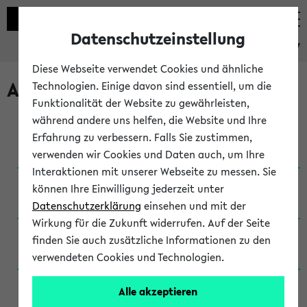
Datenschutzeinstellung
eKVV
Diese Webseite verwendet Cookies und ähnliche
Archivierte Studiengänge
Technologien. Einige davon sind essentiell, um die
Funktionalität der Website zu gewährleisten,
während andere uns helfen, die Website und Ihre
Anglistik: British and American Studies / B.A.
Erfahrung zu verbessern. Falls Sie zustimmen,
(Einschreibung bis WiSe 16/17)
verwenden wir Cookies und Daten auch, um Ihre
Interaktionen mit unserer Webseite zu messen. Sie
Anglistik: British and American Studies / B.A.
können Ihre Einwilligung jederzeit unter
(Einschreibung bis SoSe 2015)
Datenschutzerklärung
einsehen und mit der
Wirkung für die Zukunft widerrufen. Auf der Seite
Anglistik: British and American Studies / B.A.
finden Sie auch zusätzliche Informationen zu den
(Einschreibung bis SoSe 2013)
verwendeten Cookies und Technologien.
Anglistik: British and American Studies / Ba
Alle akzeptieren
(Einschreibung bis SoSe 2011)