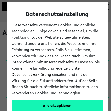
Datenschutzeinstellung
eKVV
Diese Webseite verwendet Cookies und ähnliche
Archivierte Studiengänge
Technologien. Einige davon sind essentiell, um die
Funktionalität der Website zu gewährleisten,
während andere uns helfen, die Website und Ihre
Anglistik: British and American Studies / B.A.
Erfahrung zu verbessern. Falls Sie zustimmen,
(Einschreibung bis WiSe 16/17)
verwenden wir Cookies und Daten auch, um Ihre
Interaktionen mit unserer Webseite zu messen. Sie
Anglistik: British and American Studies / B.A.
können Ihre Einwilligung jederzeit unter
(Einschreibung bis SoSe 2015)
Datenschutzerklärung
einsehen und mit der
Wirkung für die Zukunft widerrufen. Auf der Seite
Anglistik: British and American Studies / B.A.
finden Sie auch zusätzliche Informationen zu den
(Einschreibung bis SoSe 2013)
verwendeten Cookies und Technologien.
Anglistik: British and American Studies / Ba
Alle akzeptieren
(Einschreibung bis SoSe 2011)