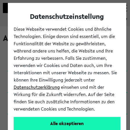
Datenschutzeinstellung
eKVV
Diese Webseite verwendet Cookies und ähnliche
Archivierte Studiengänge
Technologien. Einige davon sind essentiell, um die
Funktionalität der Website zu gewährleisten,
während andere uns helfen, die Website und Ihre
Anglistik: British and American Studies / B.A.
Erfahrung zu verbessern. Falls Sie zustimmen,
(Einschreibung bis WiSe 16/17)
verwenden wir Cookies und Daten auch, um Ihre
Interaktionen mit unserer Webseite zu messen. Sie
Anglistik: British and American Studies / B.A.
können Ihre Einwilligung jederzeit unter
(Einschreibung bis SoSe 2015)
Datenschutzerklärung
einsehen und mit der
Wirkung für die Zukunft widerrufen. Auf der Seite
Anglistik: British and American Studies / B.A.
finden Sie auch zusätzliche Informationen zu den
(Einschreibung bis SoSe 2013)
verwendeten Cookies und Technologien.
Anglistik: British and American Studies / Ba
Alle akzeptieren
(Einschreibung bis SoSe 2011)