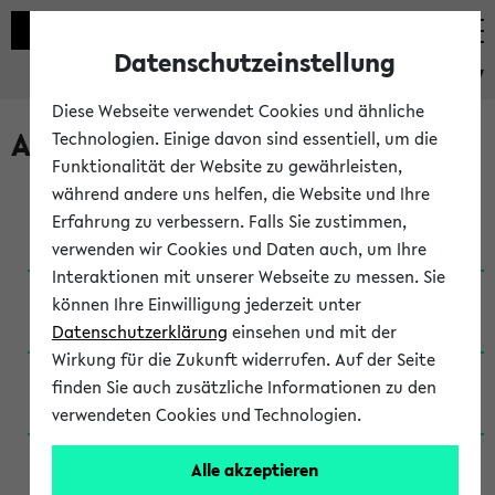
Datenschutzeinstellung
eKVV
Diese Webseite verwendet Cookies und ähnliche
Archivierte Studiengänge
Technologien. Einige davon sind essentiell, um die
Funktionalität der Website zu gewährleisten,
während andere uns helfen, die Website und Ihre
Anglistik: British and American Studies / B.A.
Erfahrung zu verbessern. Falls Sie zustimmen,
(Einschreibung bis WiSe 16/17)
verwenden wir Cookies und Daten auch, um Ihre
Interaktionen mit unserer Webseite zu messen. Sie
Anglistik: British and American Studies / B.A.
können Ihre Einwilligung jederzeit unter
(Einschreibung bis SoSe 2015)
Datenschutzerklärung
einsehen und mit der
Wirkung für die Zukunft widerrufen. Auf der Seite
Anglistik: British and American Studies / B.A.
finden Sie auch zusätzliche Informationen zu den
(Einschreibung bis SoSe 2013)
verwendeten Cookies und Technologien.
Anglistik: British and American Studies / Ba
Alle akzeptieren
(Einschreibung bis SoSe 2011)