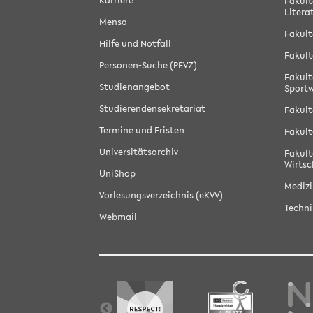
Karriere
Fakult
Litera
Mensa
Fakult
Hilfe und Notfall
Fakult
Personen-Suche (PEVZ)
Fakult
Studienangebot
Sportw
Studierendensekretariat
Fakult
Termine und Fristen
Fakult
Universitätsarchiv
Fakult
Wirtsc
UniShop
Medizi
Vorlesungsverzeichnis (eKVV)
Techni
Webmail