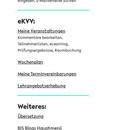
l
eingeben, E-Mailverteiler suchen
e
eKVV:
i
s
Meine Veranstaltungen
Kommentare bearbeiten,
t
Teilnehmerlisten, eLearning,
e
Prüfungsergebnisse, Raumbuchung
Wochenplan
Meine Terminvereinbarungen
Lehrangebotserhebung
Weiteres:
Übersetzung
BIS Blogs Hauptmenü