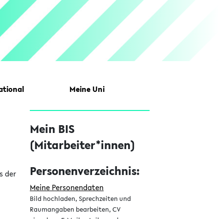
ational
Meine Uni
S
Mein BIS
e
(Mitarbeiter*innen)
i
t
Personenverzeichnis:
s der
e
Meine Personendaten
Bild hochladen, Sprechzeiten und
n
Raumangaben bearbeiten, CV