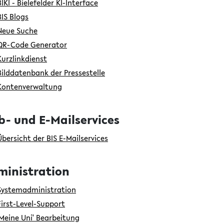
BIKI - Bielefelder KI-Interface
BIS Blogs
Neue Suche
QR-Code Generator
Kurzlinkdienst
Bilddatenbank der Pressestelle
Kontenverwaltung
- und E-Mailservices
Übersicht der BIS E-Mailservices
ministration
Systemadministration
First-Level-Support
'Meine Uni' Bearbeitung