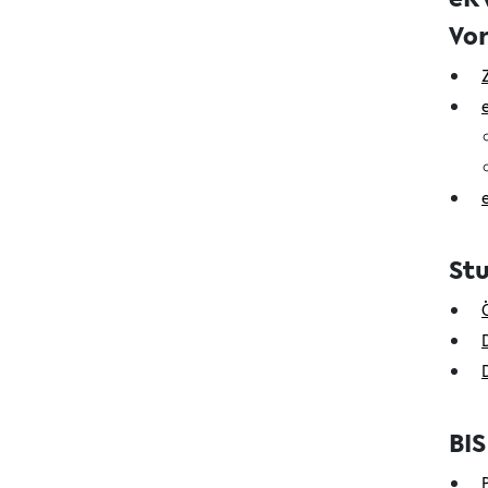
Vor
St
BI